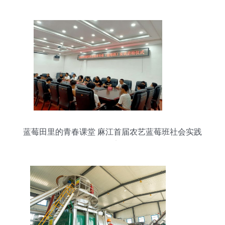
蓝莓田里的青春课堂 麻江首届农艺蓝莓班社会实践
纪实