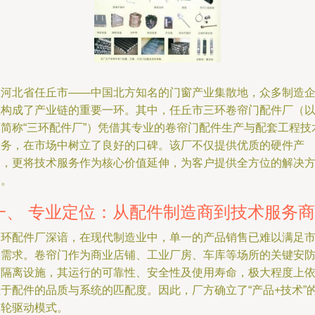
在河北省任丘市——中国北方知名的门窗产业集散地，众多制造
业构成了产业链的重要一环。其中，任丘市三环卷帘门配件厂（
下简称“三环配件厂”）凭借其专业的卷帘门配件生产与配套工程技
服务，在市场中树立了良好的口碑。该厂不仅提供优质的硬件产
品，更将技术服务作为核心价值延伸，为客户提供全方位的解决
案。
一、 专业定位：从配件制造商到技术服务商
三环配件厂深谙，在现代制造业中，单一的产品销售已难以满足
场需求。卷帘门作为商业店铺、工业厂房、车库等场所的关键安
与隔离设施，其运行的可靠性、安全性及使用寿命，极大程度上
赖于配件的品质与系统的匹配度。因此，厂方确立了“产品+技术”
双轮驱动模式。